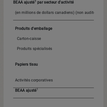
1
BEAA ajusté
par secteur d'activité
(en millions de dollars canadiens) (non audités)
T2
Produits d'emballage
Carton-caisse
Produits spécialisés
Papiers tissu
Activités corporatives
1
BEAA ajusté