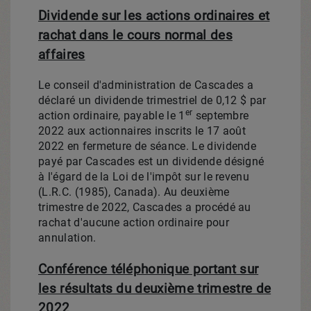
Dividende sur les actions ordinaires et
rachat dans le cours normal des
affaires
Le conseil d'administration de Cascades a
déclaré un dividende trimestriel de 0,12 $ par
er
action ordinaire, payable le 1
septembre
2022 aux actionnaires inscrits le 17 août
2022 en fermeture de séance. Le dividende
payé par Cascades est un dividende désigné
à l'égard de la
Loi de
l'impôt sur le revenu
(L.R.C. (1985),
Canada
). Au deuxième
trimestre de 2022, Cascades a procédé au
rachat d'aucune action ordinaire pour
annulation.
Conférence téléphonique portant sur
les résultats du deuxième trimestre de
2022