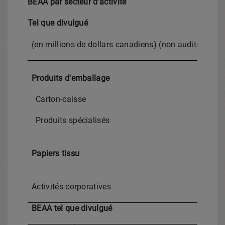
BEAA par secteur d'activité
Tel que divulgué
(en millions de dollars canadiens) (non audités)
T2
Produits d'emballage
Carton-caisse
Produits spécialisés
Papiers tissu
Activités corporatives
BEAA tel que divulgué