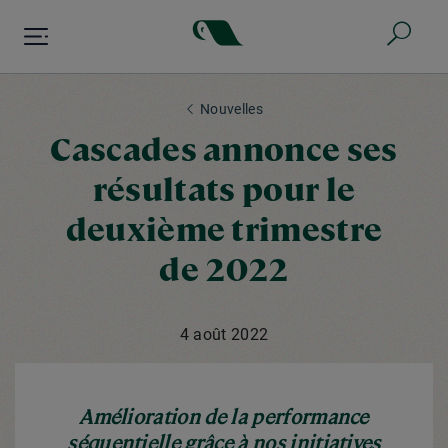
Aller
au
contenu
principal
Nouvelles
Cascades annonce ses
résultats pour le
deuxième trimestre
de 2022
4 août 2022
Amélioration de la performance
séquentielle grâce à nos initiatives