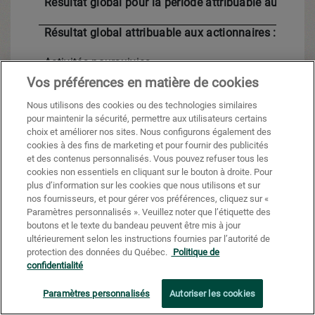
Résultat global pour la période attribuable aux actio
Résultat global attribuable aux actionnaires :
Activités poursuivies
Vos préférences en matière de cookies
Activités abandonnées
Nous utilisons des cookies ou des technologies similaires
pour maintenir la sécurité, permettre aux utilisateurs certains
Résultat global
choix et améliorer nos sites. Nous configurons également des
cookies à des fins de marketing et pour fournir des publicités
et des contenus personnalisés. Vous pouvez refuser tous les
cookies non essentiels en cliquant sur le bouton à droite. Pour
ÉTATS CONSOLIDÉS DES CAPITAUX
plus d’information sur les cookies que nous utilisons et sur
PROPRES
nos fournisseurs, et pour gérer vos préférences, cliquez sur «
Paramètres personnalisés ». Veuillez noter que l’étiquette des
boutons et le texte du bandeau peuvent être mis à jour
ultérieurement selon les instructions fournies par l’autorité de
protection des données du Québec.
Politique de
confidentialité
Paramètres personnalisés
Autoriser les cookies
(en millions de dollars canadiens) (non audités)