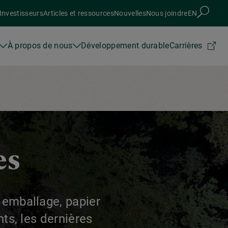
Investisseurs
Articles et ressources
Nouvelles
Nous joindre
EN
À propos de nous
Développement durable
Carrières
es
 emballage, papier
nts, les dernières