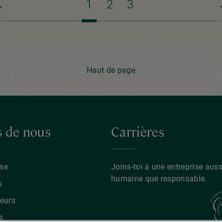
Page
1
Page
2
Page
3
P
courante
s
Haut de page
s de nous
Carrières
ise
Joins-toi à une entreprise auss
humaine que responsable.
s
eurs
s