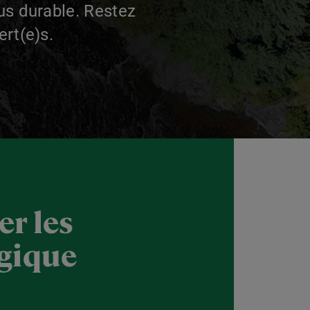
us durable. Restez
rt(e)s.
er les
égique