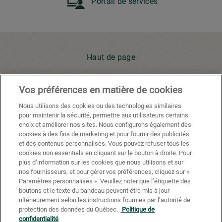
Portail de services
Haut de page
Vos préférences en matière de cookies
Youtube
Facebook
X
Instagram
Li
Nous utilisons des cookies ou des technologies similaires
pour maintenir la sécurité, permettre aux utilisateurs certains
choix et améliorer nos sites. Nous configurons également des
cookies à des fins de marketing et pour fournir des publicités
Politique de confidentialité
et des contenus personnalisés. Vous pouvez refuser tous les
cookies non essentiels en cliquant sur le bouton à droite. Pour
Préférences de cookies
plus d’information sur les cookies que nous utilisons et sur
nos fournisseurs, et pour gérer vos préférences, cliquez sur «
Conditions d'utilisation
Paramètres personnalisés ». Veuillez noter que l’étiquette des
boutons et le texte du bandeau peuvent être mis à jour
California Supply Chains Act
ultérieurement selon les instructions fournies par l’autorité de
protection des données du Québec.
Politique de
®
Certification FSC
confidentialité