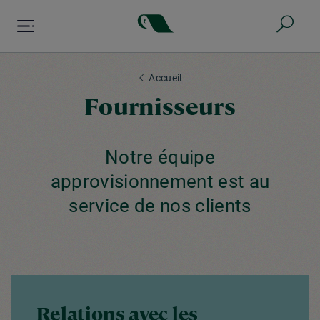
Aller
au
contenu
principal
Accueil
Fournisseurs
Notre équipe
approvisionnement est au
service de nos clients
Relations avec les