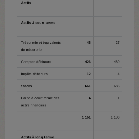
Actifs
Actifs à court terme
Trésorerie et équivalents
48
27
de trésorerie
Comptes débiteurs
426
469
Impôts débiteurs
12
4
Stocks
661
685
Partie à court terme des
4
1
actifs financiers
1 151
1 186
Actifs à long terme