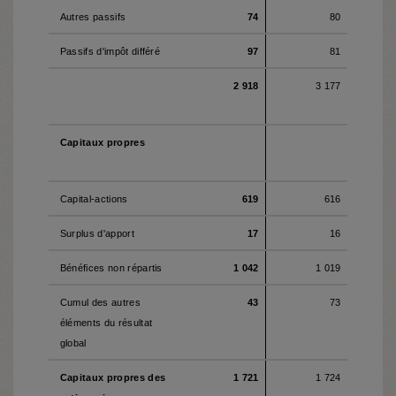
Autres passifs
74
80
Passifs d'impôt différé
97
81
2 918
3 177
Capitaux propres
Capital-actions
619
616
Surplus d'apport
17
16
Bénéfices non répartis
1 042
1 019
Cumul des autres
43
73
éléments du résultat
global
Capitaux propres des
1 721
1 724