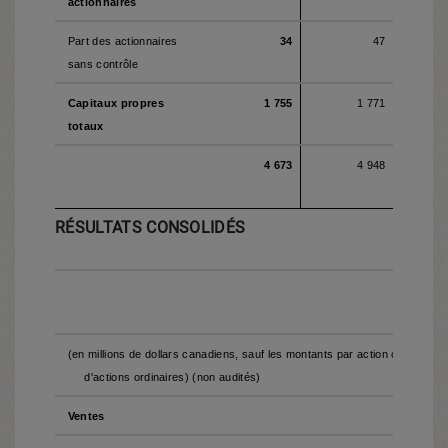
actionnaires
Part des actionnaires
34
47
sans contrôle
Capitaux propres
1 755
1 771
totaux
4 673
4 948
RÉSULTATS CONSOLIDÉS
(en millions de dollars canadiens, sauf les montants par action ordinaire 
d'actions ordinaires) (non audités)
Ventes