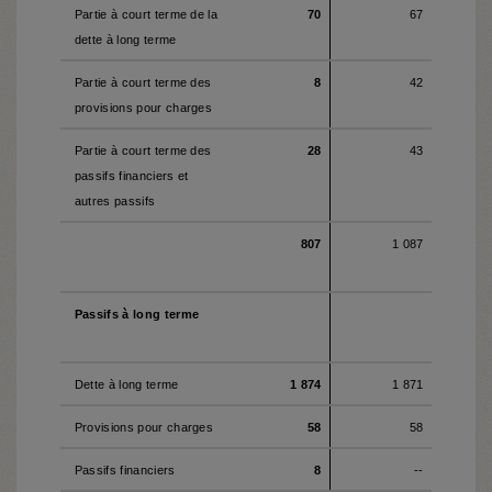
Partie à court terme de la
70
67
dette à long terme
Partie à court terme des
8
42
provisions pour charges
Partie à court terme des
28
43
passifs financiers et
autres passifs
807
1 087
Passifs à long terme
Dette à long terme
1 874
1 871
Provisions pour charges
58
58
Passifs financiers
8
--