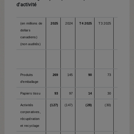
d'activité
(en millions de
2025
2024
T4 2025
T3 2025
T4 2024
dollars
canadiens)
(non audités)
Produits
269
145
90
73
58
d'emballage
Papiers tissu
93
97
14
30
4
Activités
(127)
(147)
(28)
(30)
(46)
corporatives,
récupération
et recyclage