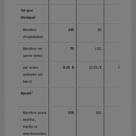
Tel que
divulgué
Bénéfice
235
95
76
d'exploitation
Bénéfice net
70
(31)
37
(perte nette)
par action
0,70 $
(0,31) $
0,37 $
ordinaire (de
base)
1
Ajusté
Bénéfice avant
576
501
155
intérêts,
impôts et
amortissement