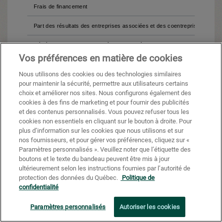
Frais de financement
Part des résultats des entreprises associées et des coentreprises
Bénéfice (perte) avant impôts sur les résultats
Vos préférences en matière de cookies
Charge (recouvrement) d'impôts sur les résultats
Nous utilisons des cookies ou des technologies similaires
pour maintenir la sécurité, permettre aux utilisateurs certains
Bénéfice net (perte nette) pour la période y compris la part des act
choix et améliorer nos sites. Nous configurons également des
sans contrôle
cookies à des fins de marketing et pour fournir des publicités
et des contenus personnalisés. Vous pouvez refuser tous les
Bénéfice net attribuable aux actionnaires sans contrôle
cookies non essentiels en cliquant sur le bouton à droite. Pour
plus d’information sur les cookies que nous utilisons et sur
Bénéfice net (perte nette) pour la période attribuable aux actionnair
nos fournisseurs, et pour gérer vos préférences, cliquez sur «
Paramètres personnalisés ». Veuillez noter que l’étiquette des
Bénéfice net (perte nette) par action ordinaire
boutons et le texte du bandeau peuvent être mis à jour
ultérieurement selon les instructions fournies par l’autorité de
protection des données du Québec.
Politique de
De base
confidentialité
Dilué
Paramètres personnalisés
Autoriser les cookies