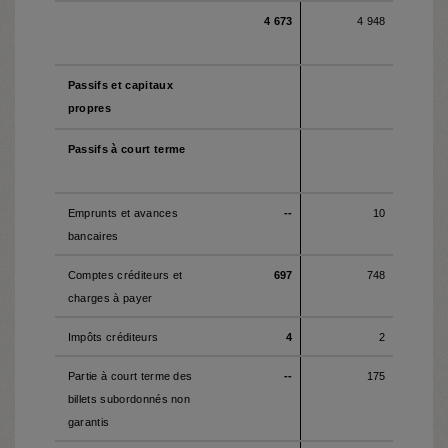
4 673
4 948
Passifs et capitaux
propres
Passifs à court terme
Emprunts et avances
--
10
bancaires
Comptes créditeurs et
697
748
charges à payer
Impôts créditeurs
4
2
Partie à court terme des
--
175
billets subordonnés non
garantis