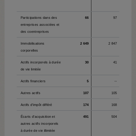
Participations dans des
66
97
entreprises associées et
des coentreprises
Immobilisations
2 649
2 847
corporelles
Actifs incorporels à durée
30
41
de vie limitée
Actifs financiers
5
--
Autres actifs
107
105
Actifs d'impôt différé
174
168
Écarts d'acquisition et
491
504
autres actifs incorporels
à durée de vie illimitée