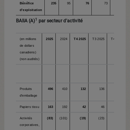
Bénéfice
235
95
76
73
16
d'exploitation
1
BAIIA (A)
par secteur d'activité
(en millions
2025
2024
T4 2025
T3 2025
T4 2024
de dollars
canadiens)
(non audités)
Produits
496
410
132
136
132
d'emballage
Papiers tissu
163
192
42
46
45
Activités
(83)
(101)
(19)
(23)
(31)
corporatives,