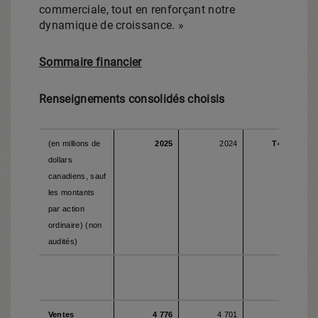
commerciale, tout en renforçant notre
dynamique de croissance. »
Sommaire financier
Renseignements consolidés choisis
(en millions de
2025
2024
T4 2025
dollars
canadiens, sauf
les montants
par action
ordinaire) (non
audités)
Ventes
4 776
4 701
1 197