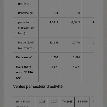
(BAIIA (A))
Bénéfice net
111
60
40
par action
1,10 $
0,60 $
0,40 $
ordinaire (de
base)
Marge (BAIIA
12,1 %
10,7 %
12,9 %
(A) / ventes)
1
Dette nette
1 896
2 096
1 896
Ratio dette
3,3 x
4,2 x
3,3 x
nette / BAIIA
1
(A)
Ventes par secteur d'activité
(en millions
2025
2024
T4 2025
T3 2025
T4 2024