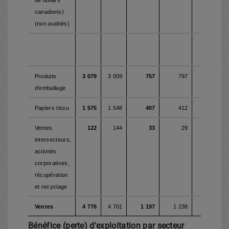
de dollars
canadiens)
(non audités)
Produits
3 079
3 009
757
797
782
d'emballage
Papiers tissu
1 575
1 548
407
412
394
Ventes
122
144
33
29
35
intersecteurs,
activités
corporatives,
récupération
et recyclage
Ventes
4 776
4 701
1 197
1 238
1 211
Bénéfice (perte) d'exploitation par secteur