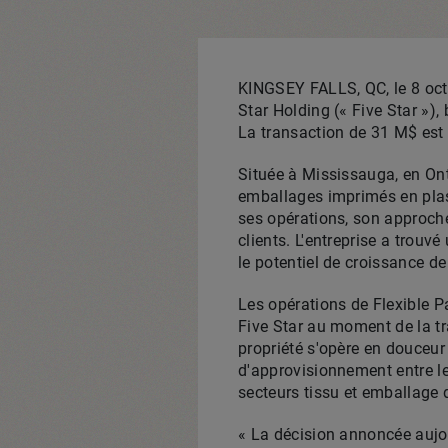
KINGSEY FALLS, QC
,
le
8 oc
Star Holding (« Five Star »),
La transaction de 31 M$ est 
Située à
Mississauga
, en
On
emballages imprimés en plast
ses opérations, son approche
clients. L'entreprise a trouv
le potentiel de croissance de 
Les opérations de Flexible 
Five Star au moment de la tr
propriété s'opère en douceur 
d'approvisionnement entre les
secteurs tissu et emballage 
« La décision annoncée aujou