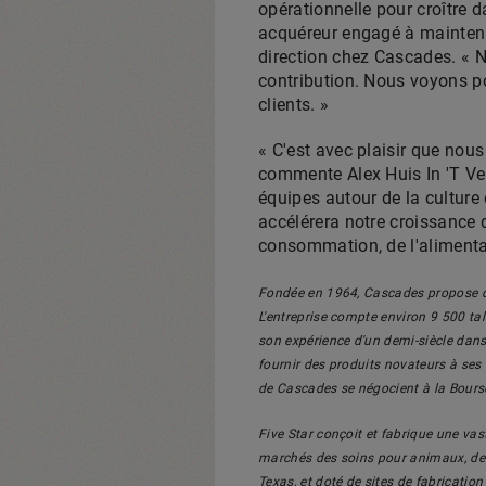
opérationnelle pour croître 
acquéreur engagé à maintenir 
direction chez Cascades. « 
contribution. Nous voyons po
clients. »
« C'est avec plaisir que nou
commente Alex Huis In 'T Vel
équipes autour de la culture
accélérera notre croissance 
consommation, de l'alimenta
Fondée en 1964, Cascades propose des
L'entreprise compte environ 9 500 tal
son expérience d'un demi-siècle dans
fournir des produits novateurs à ses
de Cascades se négocient à la Bours
Five Star conçoit et fabrique une va
marchés des soins pour animaux, de l
Texas
, et doté de sites de fabricati