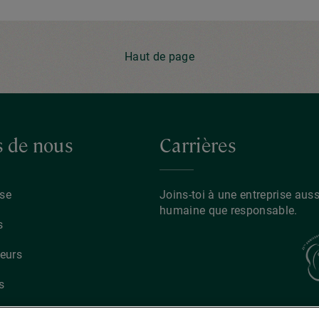
Haut de page
s de nous
Carrières
ise
Joins-toi à une entreprise auss
humaine que responsable.
s
eurs
s
ups