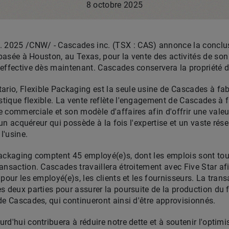
8 octobre 2025
t. 2025
/CNW/ - Cascades inc. (TSX : CAS) annonce la conclus
 basée à
Houston
, au
Texas
, pour la vente des activités de so
effective dès maintenant. Cascades conservera la propriété d
tario
, Flexible Packaging est la seule usine de Cascades à fab
ique flexible. La vente reflète l'engagement de Cascades à f
 commerciale et son modèle d'affaires afin d'offrir une valeu
é un acquéreur qui possède à la fois l'expertise et un vaste ré
l'usine.
Packaging comptent 45 employé(e)s, dont les emplois sont to
ansaction. Cascades travaillera étroitement avec Five Star afi
pour les employé(e)s, les clients et les fournisseurs. La tran
 deux parties pour assurer la poursuite de la production du fil
de Cascades, qui continueront ainsi d'être approvisionnés.
rd'hui contribuera à réduire notre dette et à soutenir l'optim