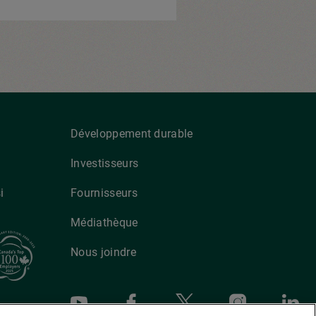
Développement durable
Investisseurs
i
Fournisseurs
Médiathèque
Nous joindre
Youtube
Facebook
X
Instagra
Li