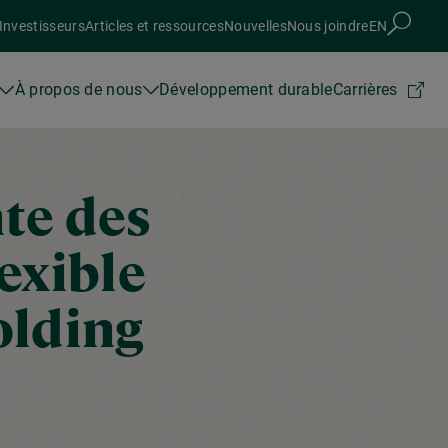
Investisseurs
Articles et ressources
Nouvelles
Nous joindre
EN
À propos de nous
Développement durable
Carrières
te des
lexible
olding