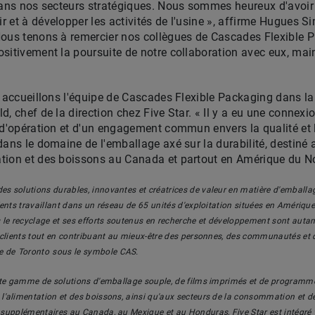
dans nos secteurs stratégiques. Nous sommes heureux d'avoir 
et à développer les activités de l'usine », affirme
Hugues S
Nous tenons à remercier nos collègues de Cascades Flexible P
sitivement la poursuite de notre collaboration avec eux, ma
s accueillons l'équipe de Cascades Flexible Packaging dans la 
d, chef de la direction chez Five Star. « Il y a eu une connex
 d'opération et d'un engagement commun envers la qualité et l
dans le domaine de l'emballage axé sur la durabilité, destiné
tion et des boissons au
Canada
et partout en Amérique du No
 solutions durables, innovantes et créatrices de valeur en matière d'emballage
ents travaillant dans un réseau de 65 unités d'exploitation situées en Amérique
 le recyclage et ses efforts soutenus en recherche et développement sont autant
 clients tout en contribuant au mieux-être des personnes, des communautés et de
e de
Toronto
sous le symbole CAS.
ste gamme de solutions d'emballage souple, de films imprimés et de programmes
'alimentation et des boissons, ainsi qu'aux secteurs de la consommation et de 
on supplémentaires au
Canada
, au Mexique et au
Honduras
, Five Star est intégré