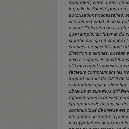
rapportent, entre autres chos
laquelle la Société pourra re
autorisations nécessaires, au
environnemental et de la pollu
« avoir l’intention de », « pla
que l’emploi du futur et du c
signifie pas qu’un énoncé n’
énoncés prospectifs sont rai
direction a donnés, posées et
divers risques et incertitude
effectivement survenus ou o
facteurs comprennent les risq
rapport annuel de 2019 de la 
estimations que la direction a
obtenus et survenus différe
figurent dans le présent com
épargnants de ne pas se fier
communiqué de presse est pr
obligation de mettre à jour 
les hypothèses sous jacents