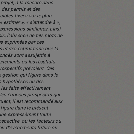
 projet, à la mesure dans
n des permis et des
cibles fixées sur le plan
« estimer », « s’attendre à »,
s expressions similaires, ainsi
is, l’absence de tels mots ne
tes exprimées par ces
s et des estimations que la
noncés sont assujettis à
événements ou les résultats
ospectifs prévoient. Ces
 gestion qui figure dans le
des hypothèses ou des
 les faits effectivement
les énoncés prospectifs qui
quent, il est recommandé aux
figure dans le présent
line expressément toute
ospective, ou les facteurs ou
 ou d’événements futurs ou