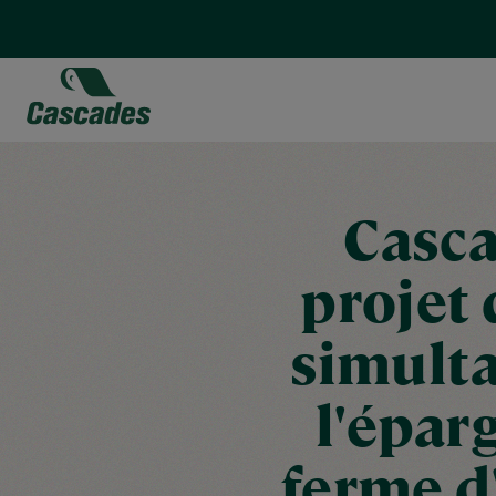
Aller
au
contenu
principal
Casca
projet 
simulta
l'épar
ferme d