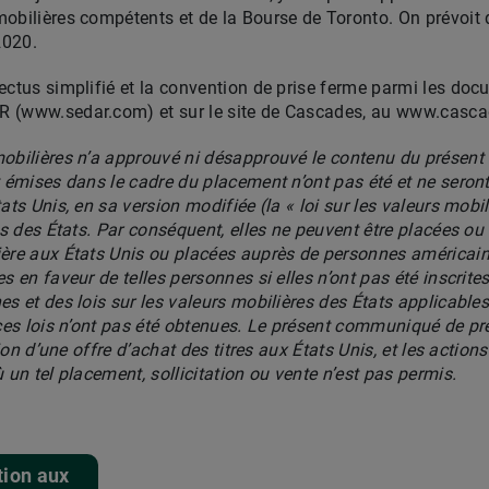
obilières compétents et de la Bourse de Toronto. On prévoit 
2020.
ectus simplifié et la convention de prise ferme parmi les do
R (www.sedar.com) et sur le site de Cascades, au www.casc
mobilières n’a approuvé ni désapprouvé le contenu du présen
 émises dans le cadre du placement n’ont pas été et ne seront 
ats Unis, en sa version modifiée (la « loi sur les valeurs mobi
es des États. Par conséquent, elles ne peuvent être placées o
ière aux États Unis ou placées auprès de personnes américain
 en faveur de telles personnes si elles n’ont pas été inscrites 
es et des lois sur les valeurs mobilières des États applicable
 ces lois n’ont pas été obtenues. Le présent communiqué de p
tion d’une offre d’achat des titres aux États Unis, et les action
 un tel placement, sollicitation ou vente n’est pas permis.
tion aux