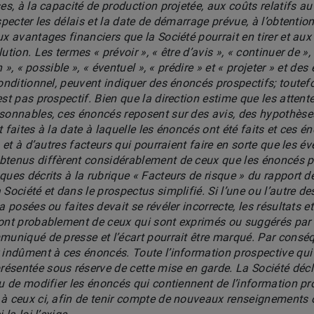
es, à la capacité de production projetée, aux coûts relatifs au
specter les délais et la date de démarrage prévue, à l’obtentio
x avantages financiers que la Société pourrait en tirer et aux 
tion. Les termes « prévoir », « être d’avis », « continuer de », 
n », « possible », « éventuel », « prédire » et « projeter » et de
onditionnel, peuvent indiquer des énoncés prospectifs; toutefo
est pas prospectif. Bien que la direction estime que les atten
sonnables, ces énoncés reposent sur des avis, des hypothèse
 faites à la date à laquelle les énoncés ont été faits et ces é
s et à d’autres facteurs qui pourraient faire en sorte que les 
btenus diffèrent considérablement de ceux que les énoncés pr
ues décrits à la rubrique « Facteurs de risque » du rapport de
Société et dans le prospectus simplifié. Si l’une ou l’autre 
 posées ou faites devait se révéler incorrecte, les résultats et
ront probablement de ceux qui sont exprimés ou suggérés par 
muniqué de presse et l’écart pourrait être marqué. Par consé
 indûment à ces énoncés. Toute l’information prospective qui 
ésentée sous réserve de cette mise en garde. La Société déc
ou de modifier les énoncés qui contiennent de l’information pr
 à ceux ci, afin de tenir compte de nouveaux renseignements