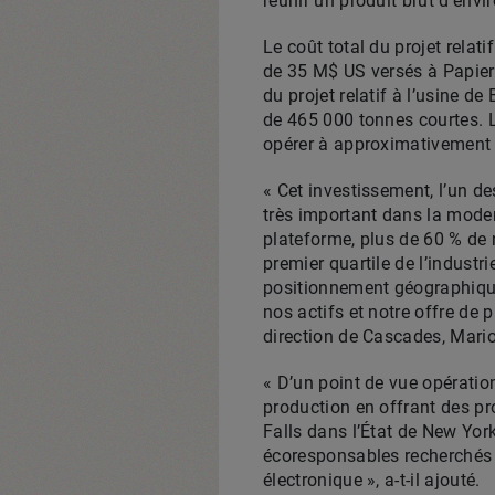
réunir un produit brut d’envi
Le coût total du projet relati
de 35 M$ US versés à Papier
du projet relatif à l’usine d
de 465 000 tonnes courtes. L
opérer à approximativement 8
« Cet investissement, l’un de
très important dans la moder
plateforme, plus de 60 % de 
premier quartile de l’industr
positionnement géographique 
nos actifs et notre offre de 
direction de Cascades, Mario
« D’un point de vue opération
production en offrant des p
Falls dans l’État de New York
écoresponsables recherchés p
électronique », a-t-il ajouté.