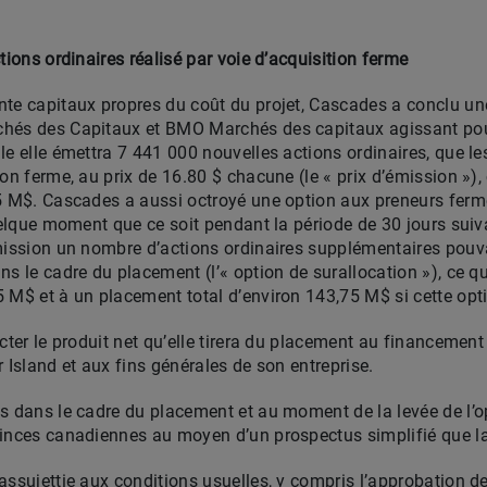
tions ordinaires réalisé par voie d’acquisition ferme
nte capitaux propres du coût du projet, Cascades a conclu u
chés des Capitaux et BMO Marchés des capitaux agissant pou
le elle émettra 7 441 000 nouvelles actions ordinaires, que l
on ferme, au prix de 16.80 $ chacune (le « prix d’émission »), 
5 M$. Cascades a aussi octroyé une option aux preneurs ferme
quelque moment que ce soit pendant la période de 30 jours suiv
mission un nombre d’actions ordinaires supplémentaires pouva
s le cadre du placement (l’« option de surallocation »), ce qu
 M$ et à un placement total d’environ 143,75 M$ si cette opti
cter le produit net qu’elle tirera du placement au financement
 Island et aux fins générales de son entreprise.
s dans le cadre du placement et au moment de la levée de l’o
vinces canadiennes au moyen d’un prospectus simplifié que l
assujettie aux conditions usuelles, y compris l’approbation 