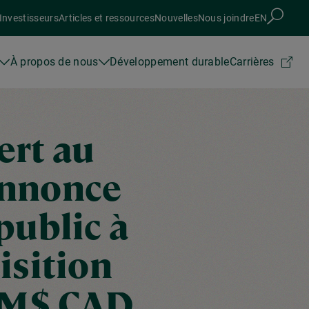
Investisseurs
Articles et ressources
Nouvelles
Nous joindre
EN
À propos de nous
Développement durable
Carrières
ert au
 annonce
public à
isition
5 M$ CAD