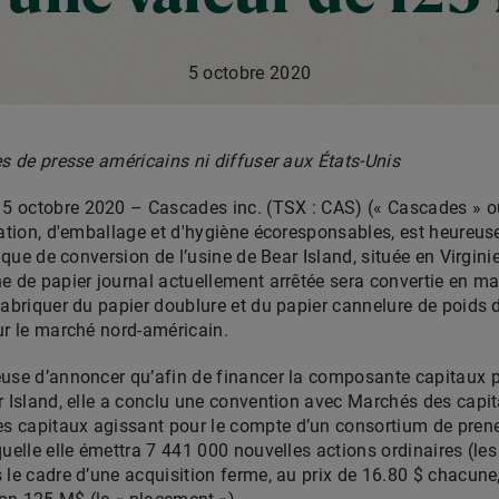
5 octobre 2020
es de presse américains ni diffuser aux États-Unis
 octobre 2020 – Cascades inc. (TSX : CAS) (« Cascades » ou l
ration, d'emballage et d'hygiène écoresponsables, est heureuse
gique de conversion de l’usine de Bear Island, située en Virgin
e de papier journal actuellement arrêtée sera convertie en m
fabriquer du papier doublure et du papier cannelure de poids
ur le marché nord-américain.
euse d’annoncer qu’afin de financer la composante capitaux p
ar Island, elle a conclu une convention avec Marchés des cap
 capitaux agissant pour le compte d’un consortium de prene
uelle elle émettra 7 441 000 nouvelles actions ordinaires (les
 le cadre d’une acquisition ferme, au prix de 16.80 $ chacune,