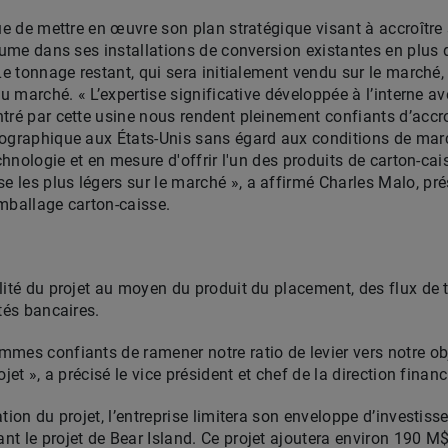
ue de mettre en œuvre son plan stratégique visant à accroître 
olume dans ses installations de conversion existantes en plus
Le tonnage restant, qui sera initialement vendu sur le marché,
au marché. « L’expertise significative développée à l’interne a
tré par cette usine nous rendent pleinement confiants d’accr
ographique aux États-Unis sans égard aux conditions de marc
echnologie et en mesure d'offrir l'un des produits de carton-c
les plus légers sur le marché », a affirmé Charles Malo, pré
mballage carton-caisse.
lité du projet au moyen du produit du placement, des flux de 
tés bancaires.
es confiants de ramener notre ratio de levier vers notre objec
jet », a précisé le vice président et chef de la direction finan
tion du projet, l’entreprise limitera son enveloppe d’investis
t le projet de Bear Island. Ce projet ajoutera environ 190 M