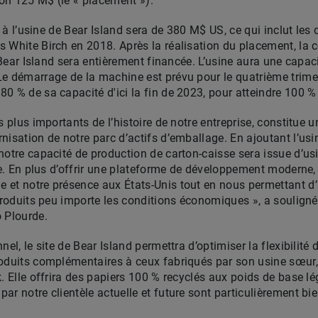
ron 125 M$ (le « placement »).
f à l’usine de Bear Island sera de 380 M$ US, ce qui inclut les 
s White Birch en 2018. Après la réalisation du placement, la
e Bear Island sera entièrement financée. L’usine aura une capa
e démarrage de la machine est prévu pour le quatrième trimes
0 % de sa capacité d'ici la fin de 2023, pour atteindre 100 % 
s plus importants de l’histoire de notre entreprise, constitue u
nisation de notre parc d’actifs d’emballage. En ajoutant l’usi
notre capacité de production de carton-caisse sera issue d’usi
ie. En plus d’offrir une plateforme de développement moderne, 
et notre présence aux États-Unis tout en nous permettant d’a
produits peu importe les conditions économiques », a souligné 
 Plourde.
nel, le site de Bear Island permettra d’optimiser la flexibilité
roduits complémentaires à ceux fabriqués par son usine sœur,
. Elle offrira des papiers 100 % recyclés aux poids de base lé
ar notre clientèle actuelle et future sont particulièrement 