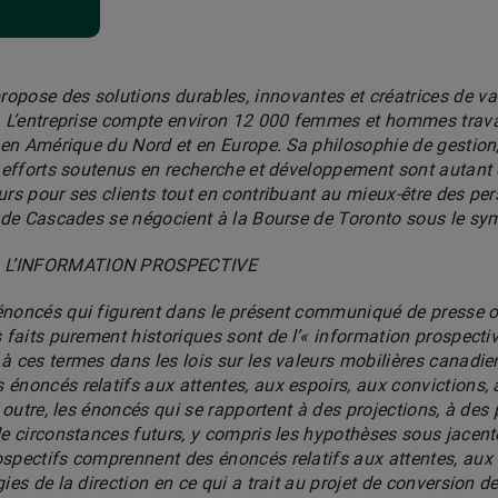
opose des solutions durables, innovantes et créatrices de va
n. L’entreprise compte environ 12 000 femmes et hommes trava
s en Amérique du Nord et en Europe. Sa philosophie de gestion
s efforts soutenus en recherche et développement sont autant 
eurs pour ses clients tout en contribuant au mieux-être des 
s de Cascades se négocient à la Bourse de Toronto sous le sy
À L’INFORMATION PROSPECTIVE
énoncés qui figurent dans le présent communiqué de presse ou
s faits purement historiques sont de l’« information prospecti
à ces termes dans les lois sur les valeurs mobilières canadi
énoncés relatifs aux attentes, aux espoirs, aux convictions, 
n outre, les énoncés qui se rapportent à des projections, à des
de circonstances futurs, y compris les hypothèses sous jacen
spectifs comprennent des énoncés relatifs aux attentes, aux 
ies de la direction en ce qui a trait au projet de conversion de