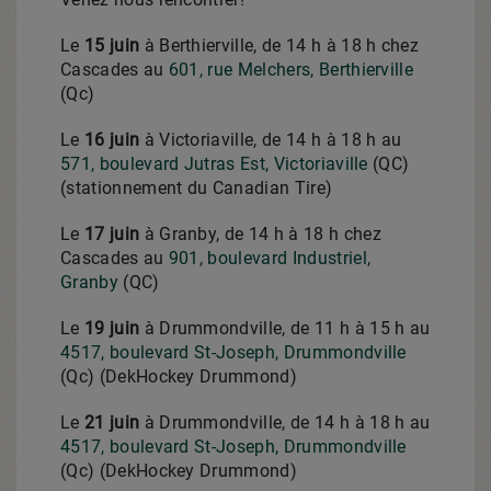
Le
15 juin
à
Berthierville
, de 14 h à 18 h chez
Cascades au
601, rue Melchers,
Berthierville
(Qc)
Le
16 juin
à
Victoriaville
, de 14 h à 18 h au
571, boulevard Jutras Est,
Victoriaville
(QC)
(stationnement du Canadian Tire)
Le
17 juin
à
Granby
, de 14 h à 18 h chez
Cascades au
901, boulevard Industriel,
Granby
(QC)
Le
19 juin
à
Drummondville
, de 11 h à 15 h au
4517, boulevard
St-Joseph
,
Drummondville
(Qc) (DekHockey Drummond)
Le
21 juin
à
Drummondville
, de 14 h à 18 h au
4517, boulevard
St-Joseph
,
Drummondville
(Qc) (DekHockey Drummond)