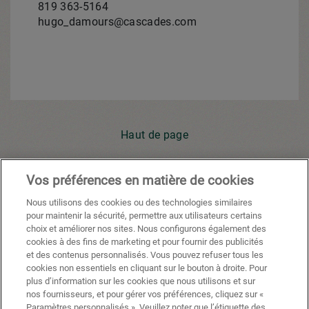
819 363-5164
hugo_damours@cascades.com
Haut de page
Vos préférences en matière de cookies
Youtube
Facebook
X
Instagram
Li
Nous utilisons des cookies ou des technologies similaires
pour maintenir la sécurité, permettre aux utilisateurs certains
choix et améliorer nos sites. Nous configurons également des
cookies à des fins de marketing et pour fournir des publicités
Politique de confidentialité
et des contenus personnalisés. Vous pouvez refuser tous les
cookies non essentiels en cliquant sur le bouton à droite. Pour
Préférences de cookies
plus d’information sur les cookies que nous utilisons et sur
nos fournisseurs, et pour gérer vos préférences, cliquez sur «
Conditions d'utilisation
Paramètres personnalisés ». Veuillez noter que l’étiquette des