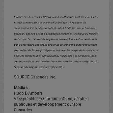
Fondée en 1964, Cascades propose des solutions durables, innovantes
et créatrices de valeur en matière d'emballage, d'hygiène et de
récupération. L'entreprise compte plus de 11 700 femmes et hommes
travaillant dans 85 unités d'exploitation situées en Amérique du Nord et
en
Europe
. Sa philosophie de gestion, son expérience d'un demi-siècle
dans le recyclage, ses efforts soutenus en recherche et développement
sont autant de forces qui lui permettent de créer des produits novateurs
pour ses clients tout en contribuant au mieux-être des personnes, des
communautés et de la planète. Les actions de Cascades se négocient à
la Bourse de
Toronto
sous le symbole
CAS
.
SOURCE Cascades Inc.
Médias :
Hugo D'Amours
Vice-président communications, affaires
publiques et développement durable
Cascades