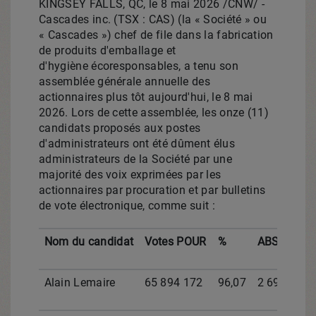
KINGSEY FALLS, QC
,
le 8 mai 2026
/CNW/ -
Cascades inc. (TSX : CAS) (la « Société » ou
« Cascades ») chef de file dans la fabrication
de produits d'emballage et
d'hygiène écoresponsables, a tenu son
assemblée générale annuelle des
actionnaires plus tôt aujourd'hui, le 8 mai
2026. Lors de cette assemblée, les onze (11)
candidats proposés aux postes
d'administrateurs ont été dûment élus
administrateurs de la Société par une
majorité des voix exprimées par les
actionnaires par procuration et par bulletins
de vote électronique, comme suit :
Nom du candidat
Votes POUR
%
ABSTENTI
Alain Lemaire
65 894 172
96,07
2 699 035