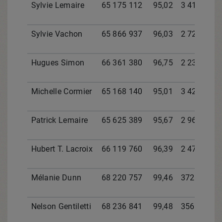
Sylvie Lemaire
65 175 112
95,02
3 417 945
Sylvie Vachon
65 866 937
96,03
2 726 270
Hugues Simon
66 361 380
96,75
2 231 827
Michelle Cormier
65 168 140
95,01
3 425 067
Patrick Lemaire
65 625 389
95,67
2 967 668
Hubert T. Lacroix
66 119 760
96,39
2 473 447
Mélanie Dunn
68 220 757
99,46
372 450
Nelson Gentiletti
68 236 841
99,48
356 366