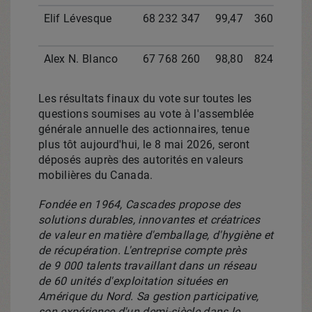
Elif Lévesque
68 232 347
99,47
360 710
Alex N. Blanco
67 768 260
98,80
824 947
Les résultats finaux du vote sur toutes les
questions soumises au vote à l'assemblée
générale annuelle des actionnaires, tenue
plus tôt aujourd'hui, le 8 mai 2026, seront
déposés auprès des autorités en valeurs
mobilières du Canada.
Fondée en 1964, Cascades propose des
solutions durables, innovantes et créatrices
de valeur en matière d'emballage, d'hygiène et
de récupération. L'entreprise compte
près
de
9
000
talents travaillant dans un réseau
de
60
unités d'exploitation situées en
Amérique du Nord. Sa gestion participative,
son expérience d'un demi-siècle dans le