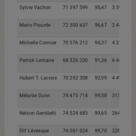
Sylvie Vachon
71 397 599
95,47
3 391 514
Mario Plourde
72 300 637
96,67
2 488 476
Michelle Cormier
70 576 212
94,37
4 212 901
Patrick Lemaire
68 326 230
91,36
6 462 883
Hubert T. Lacroix
70 292 308
93,99
4 496 805
Mélanie Dunn
74 475 714
99,58
313 399
Nelson Gentiletti
74 524 683
99,65
264 430
Elif Lévesque
74 561 024
99,70
228 089