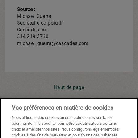
Source :
Michael Guerra
Secrétaire corporatif
Cascades inc.
514 219-3760
michael_guerra@cascades.com
Haut de page
Vos préférences en matière de cookies
Youtube
Facebook
X
Instagram
Li
Nous utilisons des cookies ou des technologies similaires
pour maintenir la sécurité, permettre aux utilisateurs certains
choix et améliorer nos sites. Nous configurons également des
cookies à des fins de marketing et pour fournir des publicités