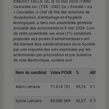
KINGSEY FALLS, QC
,
le 10 mai 2024
/CNW/ -
Cascades inc. (TSX : CAS) (la « Société » ou
« Cascades ») chef de file des solutions de
récupération, d'emballage et d'hygiène
écologiques, a tenu son assemblée générale
annuelle des actionnaires le 9 mai 2024.
Lors
de
cette assemblée, les onze (11) candidats
proposés aux postes d'administrateurs ont
été dûment élus administrateurs de la Société
par une majorité des voix exprimées par les
actionnaires par procuration et par bulletins
de vote électronique, comme suit :
Nom du candidat
Votes POUR
%
ABSTENTI
Alain Lemaire
71 614 731
95,76
3 174 382
Sylvie Lemaire
69 086 069
92,37
5 703 044