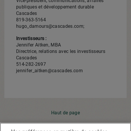
Vice-président, communications, affaires
publiques et développement durable
Cascades
819-363-5164
hugo_damours@cascades.com;
Investisseurs :
Jennifer Aitken, MBA
Directrice, relations avec les investisseurs
Cascades
514-282-2697
jennifer_aitken@cascades.com
Haut de page