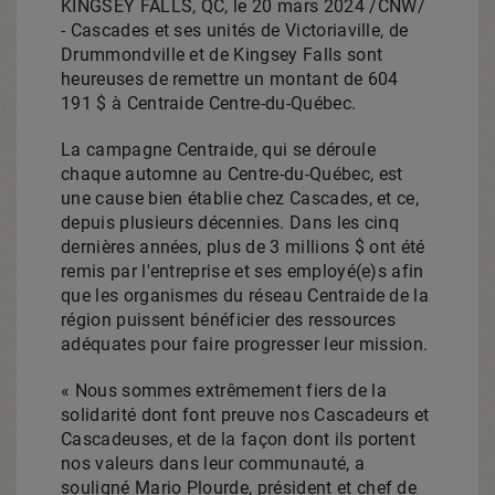
KINGSEY FALLS, QC
,
le 20 mars 2024
/CNW/
- Cascades et ses unités de
Victoriaville
, de
Drummondville
et de
Kingsey Falls
sont
heureuses de remettre un montant de 604
191 $ à Centraide Centre-du-Québec.
La campagne Centraide, qui se déroule
chaque automne au Centre-du-Québec, est
une cause bien établie chez Cascades, et ce,
depuis plusieurs décennies. Dans les cinq
dernières années, plus de 3 millions $ ont été
remis par l'entreprise et ses employé(e)s afin
que les organismes du réseau Centraide de la
région puissent bénéficier des ressources
adéquates pour faire progresser leur mission.
« Nous sommes extrêmement fiers de la
solidarité dont font preuve nos Cascadeurs et
Cascadeuses, et de la façon dont ils portent
nos valeurs dans leur communauté, a
souligné
Mario Plourde
, président et chef de