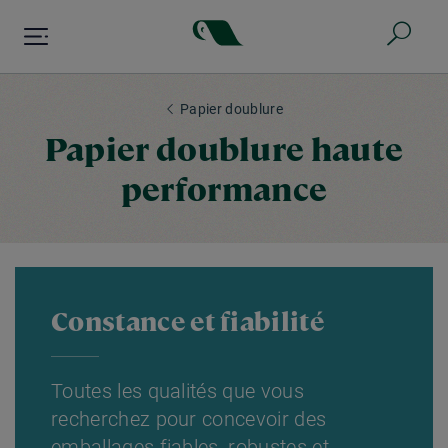
Aller
au
contenu
principal
Papier doublure
Papier doublure haute
performance
Constance et fiabilité
Toutes les qualités que vous
recherchez pour concevoir des
emballages fiables, robustes et