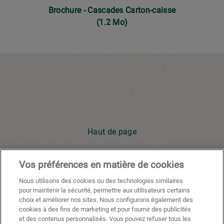
Brochure - Cascades Carton-caisse
(1.2 Mo)
Haut de page
Vos préférences en matière de cookies
Youtube
Facebook
X
Instagram
Li
Nous utilisons des cookies ou des technologies similaires
pour maintenir la sécurité, permettre aux utilisateurs certains
choix et améliorer nos sites. Nous configurons également des
cookies à des fins de marketing et pour fournir des publicités
Politique de confidentialité
et des contenus personnalisés. Vous pouvez refuser tous les