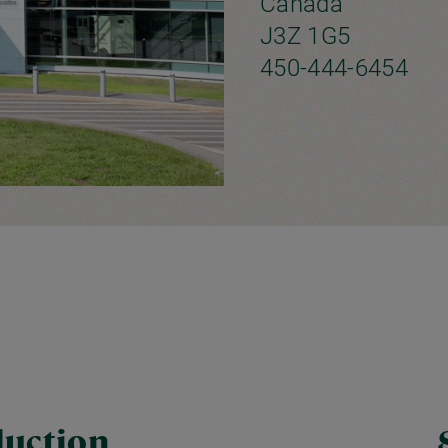
Canada
J3Z 1G5
450-444-6454
duction