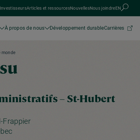
Investisseurs
Articles et ressources
Nouvelles
Nous joindre
EN
À propos de nous
Développement durable
Carrières
e monde
ssu
inistratifs – St-Hubert
-Frappier
ébec