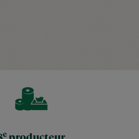
e
8
producteur