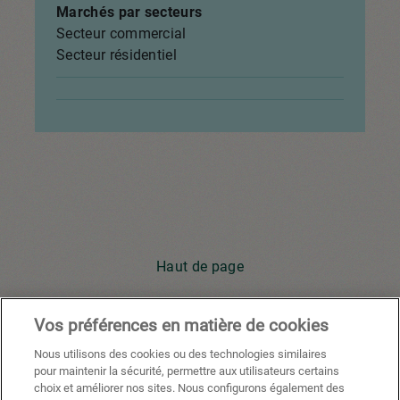
Marchés par secteurs
Secteur commercial
Secteur résidentiel
Haut de page
Vos préférences en matière de cookies
Youtube
Facebook
X
Instagram
Li
Nous utilisons des cookies ou des technologies similaires
pour maintenir la sécurité, permettre aux utilisateurs certains
choix et améliorer nos sites. Nous configurons également des