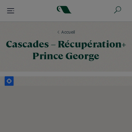
Aller
au
contenu
principal
Accueil
Cascades – Récupération+
Prince George