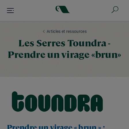
Aller
au
contenu
principal
Articles et ressources
Les Serres Toundra -
Prendre un virage «brun»
Prendre un virage « brun » :