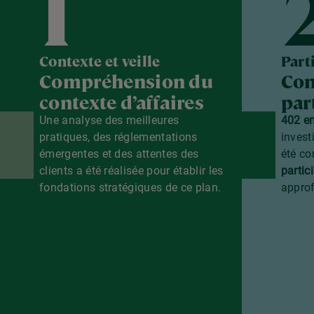
1
Contexte et veille
Part
Compréhension du
Con
contexte d’affaires
par
Une analyse des meilleures
402 e
pratiques, des réglementations
invest
émergentes et des attentes des
été co
clients a été réalisée pour établir les
partic
fondations stratégiques de ce plan.
approf