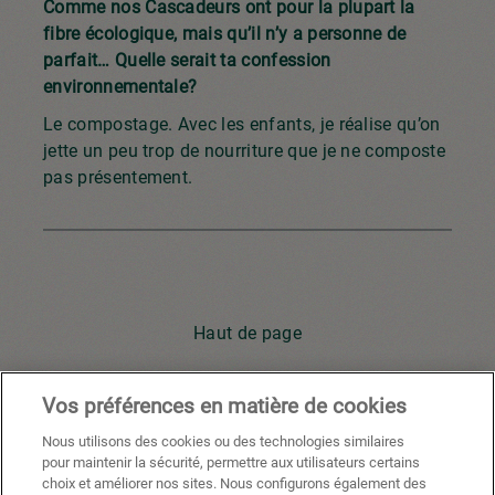
Comme nos Cascadeurs ont pour la plupart la
fibre écologique, mais qu’il n’y a personne de
parfait… Quelle serait ta confession
environnementale?
Le compostage. Avec les enfants, je réalise qu’on
jette un peu trop de nourriture que je ne composte
pas présentement.
Haut de page
Vos préférences en matière de cookies
Youtube
Facebook
X
Instagram
Li
Nous utilisons des cookies ou des technologies similaires
pour maintenir la sécurité, permettre aux utilisateurs certains
choix et améliorer nos sites. Nous configurons également des