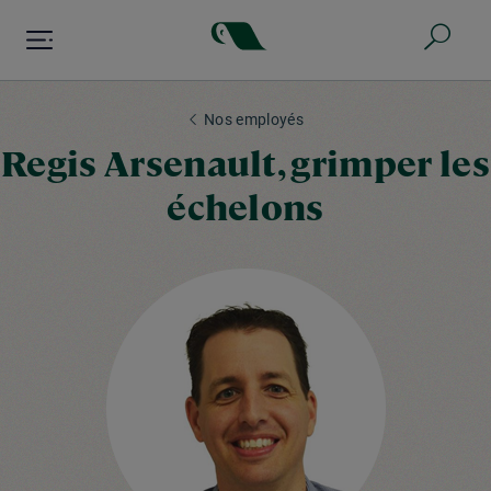
Aller
au
contenu
principal
Nos employés
Regis Arsenault, grimper les
échelons