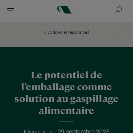
Aller
au
contenu
principal
Articles et ressources
Le potentiel de
l’emballage comme
solution au gaspillage
alimentaire
Mise à jour :
29 septembre 2025